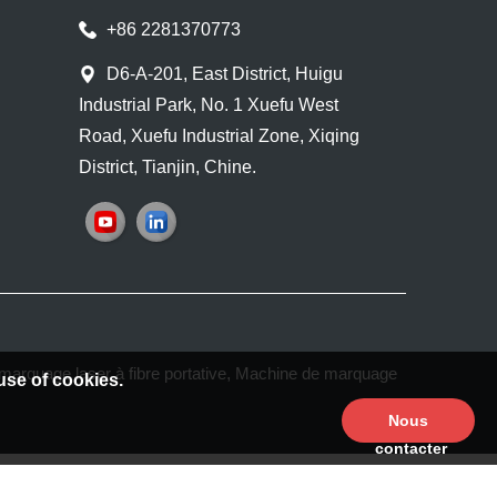
+86 2281370773
D6-A-201, East District, Huigu
Industrial Park, No. 1 Xuefu West
Road, Xuefu Industrial Zone, Xiqing
District, Tianjin, Chine.
arquage laser à fibre portative
,
Machine de marquage
use of cookies.
Nous
contacter