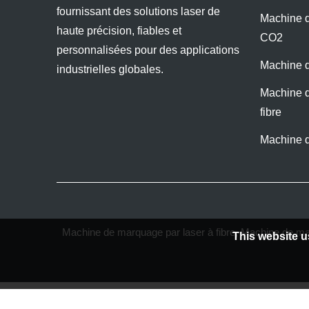
fournissant des solutions laser de
Machine d
haute précision, fiables et
CO2
personnalisées pour des applications
Machine d
industrielles globales.
Machine d
fibre
Machine 
Machine de marquage par laser à fibre
,
Machine de ma
This website u