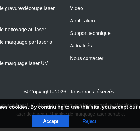
e gravure/découpe laser
Vidéo
Application
e nettoyage au laser
Support technique
e marquage par laser à
Actualités
Nous contacter
de marquage laser UV
© Copyright - 2026 : Tous droits réservés.
rquage laser UV
,
Machine de marquage laser portative
,
Machine de m
ses cookies. By continuing to use this site, you accept our 
laser de bureau
,
Machine de marquage laser portable
,
Accept
Reject