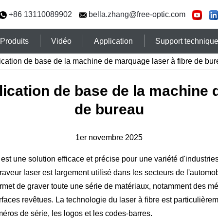
+86 13110089902
bella.zhang@free-optic.com
Produits
Vidéo
Application
Support techniqu
lication de base de la machine de marquage laser à fibre de bu
lication de base de la machine 
de bureau
1er novembre 2025
est une solution efficace et précise pour une variété d'industri
aveur laser est largement utilisé dans les secteurs de l'automob
permet de graver toute une série de matériaux, notamment des mét
surfaces revêtues. La technologie du laser à fibre est particuliè
éros de série, les logos et les codes-barres.