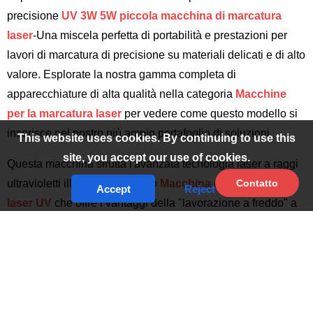
precisione
UV 3W 5W piccola macchina di marcatura
laser
-Una miscela perfetta di portabilità e prestazioni per
lavori di marcatura di precisione su materiali delicati e di alto
valore. Esplorate la nostra gamma completa di
apparecchiature di alta qualità nella categoria
Macchine
per la marcatura laser
per vedere come questo modello si
inserisce nel nostro più ampio portafoglio di soluzioni.
This website uses cookies. By continuing to use this
site, you accept our use of cookies.
Questa macchina sfrutta l'avanzata tecnologia laser a raggi
ultravioletti illustrata nel nostro
Macchina di marcatura
Contatto
Accept
Reject
laser UV
che offre i vantaggi della "lavorazione a freddo" a
lunghezza d'onda ultra-corta (~355 nm) con un'opzione di
potenza di 3W o 5W. Con un funzionamento a basso impatto
termico, è possibile marcare su plastica, vetro, metalli
rivestiti, film sottili e altri materiali sensibili al calore senza il
rischio di deformazioni o danni.