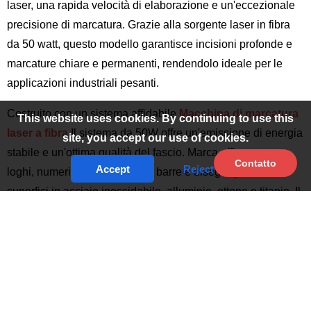
laser, una rapida velocità di elaborazione e un'eccezionale
precisione di marcatura. Grazie alla sorgente laser in fibra
da 50 watt, questo modello garantisce incisioni profonde e
marcature chiare e permanenti, rendendolo ideale per le
applicazioni industriali pesanti.
Costruito con un sistema affidabile
Macchina di marcatura
This website uses cookies. By continuing to use this
laser a fibra
Il sistema da 50W offre un'emissione di energia
site, you accept our use of cookies.
stabile e un'ottima qualità del fascio. Marca efficacemente
Contatto
Accept
Reject
loghi, numeri di serie, codici a barre e disegni grafici su
superfici in acciaio inossidabile, alluminio, ottone e titanio. Il
sistema funziona con una manutenzione minima e non
richiede materiali di consumo, riducendo i costi di
produzione complessivi e mantenendo risultati di alta
qualità.
Questo modello può essere configurato anche come