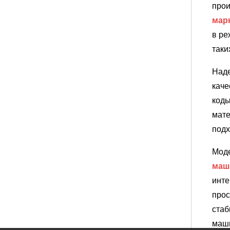
прои
мар
в ре
таки
Над
каче
коды
мате
подх
Моде
маш
инте
прос
стаб
маши