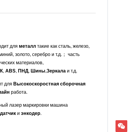
ходит для
металл
такие как сталь, железо,
иний, золото, серебро и т.д.； часть
ческих материалов,
К
,
ABS
,
ПНД
,
Шины
,
Зеркала
и т.д.
ит для
Высокоскоростная сборочная
лайн
работа.
ный лазер маркировки машина
датчик
и
энкодер
.