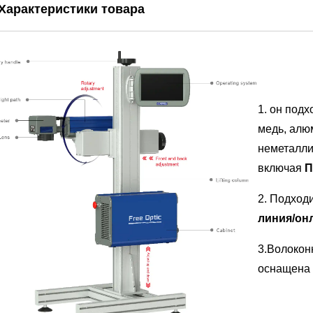
Характеристики товара
1. он под
медь, алюм
неметалли
включая
П
2. Подход
линия/он
3.Волокон
оснащена