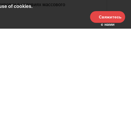
кировки в условиях массового
use of cookies.
Свяжитесь
с нами
зерный источник Raycus/Max/JPT
йский топ бренд лазерного источника,
20W/30W/50W/100W/200W