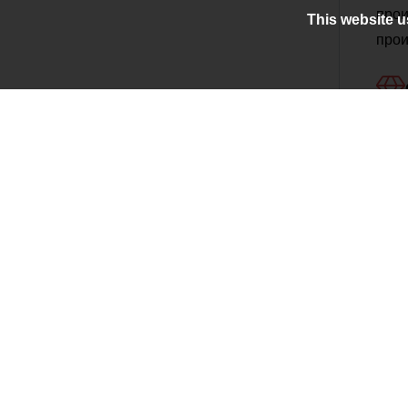
прои
This website u
прои