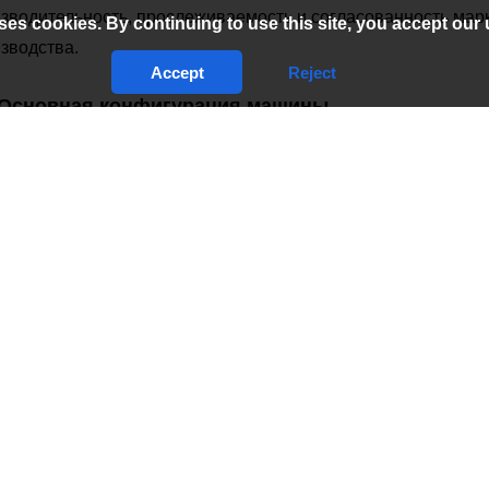
зводительность, прослеживаемость и согласованность мар
ses cookies. By continuing to use this site, you accept our 
зводства.
Accept
Reject
Основная конфигурация машины
Ла
Кита