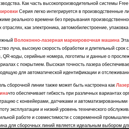
зводства. Как часть высокопроизводительной системы Free
кировки
Серия легко интегрируется в производственные л
жиме реального времени без прерывания производственног
х отраслях, как электроника, автомобилестроение, упаковк
ежный
Волоконно-лазерная маркировочная машина
Эта
ство луча, высокую скорость обработки и длительный срок
, QR-коды, серийные номера, логотипы и данные о прослеж
риалах с покрытием. Высокая точность лазера обеспечивае
одящую для автоматической идентификации и отслеживани
ль сборочной линии также может быть настроена как
Лазе
ина
что обеспечивает гибкость при различных вариантах о
грацию с конвейерами, датчиками и автоматизированными
тоту эксплуатации и низкий уровень технического обслужи
ильной работе и совместимости с современной промышлен
на для сборочных линий является идеальным выбором дл