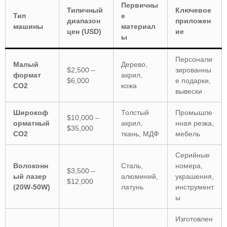
Первичны
Типичный
Ключевое
Тип
е
диапазон
приложен
машины
материал
цен (USD)
ие
ы
Персонали
Малый
Дерево,
$2,500 –
зированны
формат
акрил,
$6,000
е подарки,
CO2
кожа
вывески
Широкоф
Толстый
Промышле
$10,000 –
орматный
акрил,
нная резка,
$35,000
CO2
ткань, МДФ
мебель
Серийные
Волоконн
Сталь,
номера,
$3,500 –
ый лазер
алюминий,
украшения,
$12,000
(20W-50W)
латунь
инструмент
ы
Изготовлен