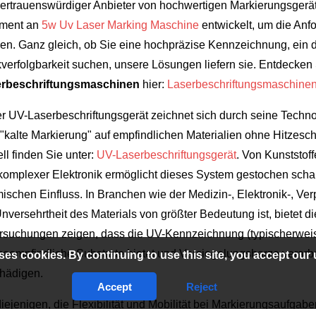
vertrauenswürdiger Anbieter von hochwertigen Markierungsgeräte
iment an
5w Uv Laser Marking Maschine
entwickelt, um die Anf
llen. Ganz gleich, ob Sie eine hochpräzise Kennzeichnung, ein d
verfolgbarkeit suchen, unsere Lösungen liefern sie. Entdecken
rbeschriftungsmaschinen
hier:
Laserbeschriftungsmaschine
r UV-Laserbeschriftungsgerät zeichnet sich durch seine Techno
 "kalte Markierung" auf empfindlichen Materialien ohne Hitzesc
ll finden Sie unter:
UV-Laserbeschriftungsgerät
. Von Kunststof
komplexer Elektronik ermöglicht dieses System gestochen scha
mischen Einfluss. In Branchen wie der Medizin-, Elektronik-, Ve
Unversehrtheit des Materials von größter Bedeutung ist, bietet d
rsuchungen zeigen, dass die UV-Kennzeichnung (typischerweise
eempfindliche Substrate bietet und Versiegelungsharze verarb
ses cookies. By continuing to use this site, you accept our 
hädigen.
Accept
Reject
iejenigen, die Flexibilität und Mobilität bei Markierungsaufgabe