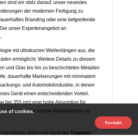
n sind wir stolz darauf, unser neuestes
orderungen der modernen Fertigung zu
auerhaftes Branding oder eine tiefgreifende
 Sie unser Expertenangebot an
n
.
logie mit ultrakurzen Wellenlängen aus, die
häden ermöglicht. Weitere Details zu diesem
fen und Glas bis hin zu beschichteten Metallen
rfe, dauerhafte Markierungen mit minimalem
rpackungs- und Automobilindustrie, in denen
ieses Gerät einen entscheidenden Vorteil.
 bei 355 nm) eine hohe Absorption für
eiten kann, ohne interne Komponenten zu
use of cookies.
Kontakt
n benötigen, liefern wir auch die
Tragbare