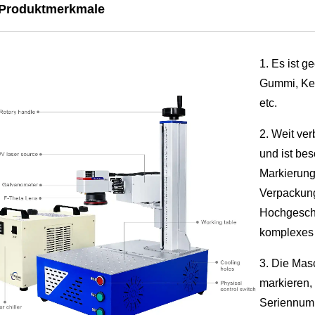
Produktmerkmale
1. Es ist g
Gummi, Ker
etc.
2. Weit ver
und ist be
Markierung
Verpackung
Hochgeschw
komplexes 
3. Die Mas
markieren,
Seriennumm