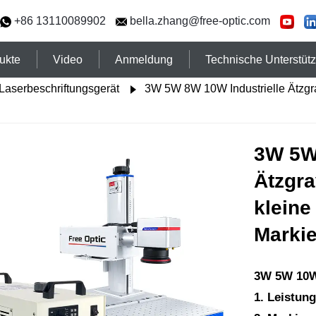
+86 13110089902
bella.zhang@free-optic.com
ukte
Video
Anmeldung
Technische Unterstüt
Laserbeschriftungsgerät
3W 5W 8W 10W Industrielle Ätzgra
3W 5W
Ätzgra
kleine
Marki
3W 5W 10W 
1. Leistung