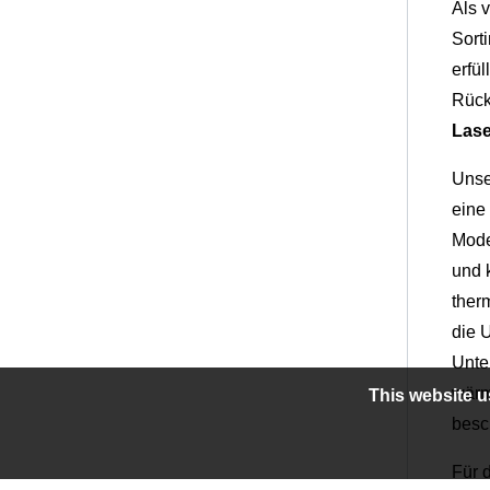
Als 
Sort
erfü
Rück
Lase
Unse
eine
Mode
und 
ther
die 
Unte
wärm
This website u
besc
Für d