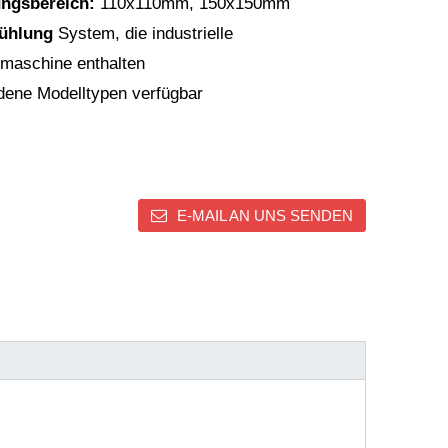
ungsbereich:
110x110mm, 150x150mm
kühlung
System, die industrielle
maschine enthalten
ene Modelltypen verfügbar
E-MAIL AN UNS SENDEN