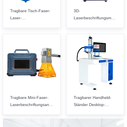
Tragbare Tisch-Faser-
3D-
Laser-
Laserbeschriftungsmaschine
Markierungsmaschine
für Tiefengravur,
20W, 30W, 50W, 100W,
gekrümmte
200W
Oberflächenmarkierung,
Hochleistungs-
Galvanometerschneiden
Tragbare Mini-Faser-
Tragbarer Handheld-
Laserbeschriftungsanlage
Ständer Desktop-
20W 30W 50W 60W
Faser-
Lasermarkierungs-
Graviermaschine