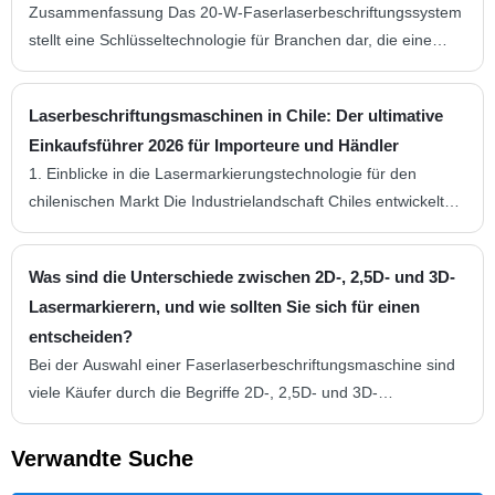
Zusammenfassung Das 20-W-Faserlaserbeschriftungssystem
und...
stellt eine Schlüsseltechnologie für Branchen dar, die eine
hochpräzise, dauerhafte Kennzeichnung auf einer Vielzahl von
Materialien benötigen. Diese Untersuchung konzentriert sich
Laserbeschriftungsmaschinen in Chile: Der ultimative
auf die Funktionsprinzipien, den Anwendungsbereich und die
Einkaufsführer 2026 für Importeure und Händler
Wirtschaftlichkeit der 20-W-Leistungsstufe und positioniert sie
1. Einblicke in die Lasermarkierungstechnologie für den
als einzigartig ausgewogene...
chilenischen Markt Die Industrielandschaft Chiles entwickelt
sich rasant weiter. Von den Kupferminen in Antofagasta bis zu
den Weinbergen im Zentraltal benötigen Hersteller
Was sind die Unterschiede zwischen 2D-, 2,5D- und 3D-
dauerhafte, kontrastreiche Markierungen für
Lasermarkierern, und wie sollten Sie sich für einen
Rückverfolgbarkeit, Markenbildung und die Einhaltung
entscheiden?
gesetzlicher Vorschriften. Lasermarkierungsgeräte sind
Bei der Auswahl einer Faserlaserbeschriftungsmaschine sind
mittlerweile die...
viele Käufer durch die Begriffe 2D-, 2,5D- und 3D-
Lasermarkierung verwirrt. Jede Technologie erfüllt
unterschiedliche Markierungsanforderungen, Produktformen
Verwandte Suche
und Produktionsanforderungen. Um die richtige Lösung für die