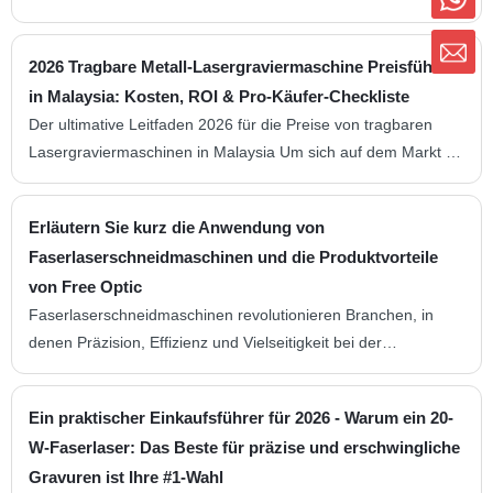
Ausgangsleistung und der Bauqualität ab, die für Ihre
Anwendungen erforderlich sind. Kleine Desktop-Geräte für
2026 Tragbare Metall-Lasergraviermaschine Preisführer
Hobbyisten können im Einstiegsbereich...
in Malaysia: Kosten, ROI & Pro-Käufer-Checkliste
Der ultimative Leitfaden 2026 für die Preise von tragbaren
Lasergraviermaschinen in Malaysia Um sich auf dem Markt für
tragbare Lasergraviermaschinen in Malaysia zurechtzufinden,
muss man mehr als nur die Preise vergleichen. Als führender
Erläutern Sie kurz die Anwendung von
Anbieter von fortschrittlichen Lasergeräten, einschließlich
Faserlaserschneidmaschinen und die Produktvorteile
Faserlaserbeschriftungsmaschinen...
von Free Optic
Faserlaserschneidmaschinen revolutionieren Branchen, in
denen Präzision, Effizienz und Vielseitigkeit bei der
Metallbearbeitung gefragt sind. Diese Maschinen sind in
Branchen wie der Automobilindustrie, der Luft- und
Ein praktischer Einkaufsführer für 2026 - Warum ein 20-
Raumfahrt, der Elektronik und der Blechbearbeitung weit
W-Faserlaser: Das Beste für präzise und erschwingliche
verbreitet. Sie eignen sich hervorragend zum Schneiden einer
Gravuren ist Ihre #1-Wahl
Vielzahl von Materialien, darunter Stahl, Aluminium, Messing