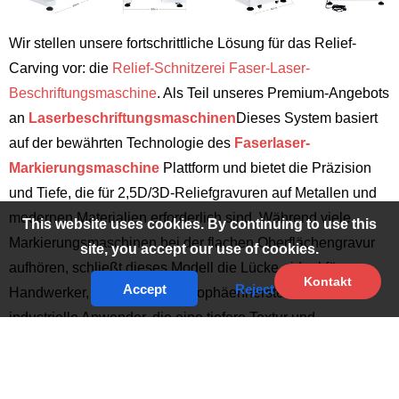
Wir stellen unsere fortschrittliche Lösung für das Relief-
Carving vor: die
Relief-Schnitzerei Faser-Laser-
Beschriftungsmaschine
. Als Teil unseres Premium-Angebots
an
Laserbeschriftungsmaschinen
Dieses System basiert
auf der bewährten Technologie des
Faserlaser-
Markierungsmaschine
Plattform und bietet die Präzision
und Tiefe, die für 2,5D/3D-Reliefgravuren auf Metallen und
modernen Materialien erforderlich sind. Während viele
This website uses cookies. By continuing to use this
Markierungsmaschinen bei der flachen Oberflächengravur
site, you accept our use of cookies.
aufhören, schließt dieses Modell die Lücke - ideal für
Kontakt
Accept
Reject
Handwerker, Formenbauer, Trophäenhersteller und
industrielle Anwender, die eine tiefere Textur und
dreidimensionale Tiefe suchen.
Diese Faserlasermaschine für das Relief-Carving bearbeitet