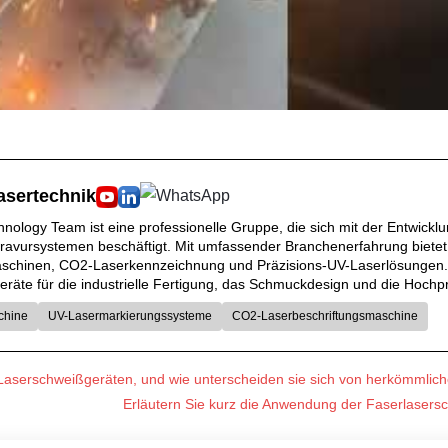
asertechnik
ology Team ist eine professionelle Gruppe, die sich mit der Entwicklun
ravursystemen beschäftigt. Mit umfassender Branchenerfahrung bietet
chinen, CO2-Laserkennzeichnung und Präzisions-UV-Laserlösungen. Free
räte für die industrielle Fertigung, das Schmuckdesign und die Hochpräz
chine
UV-Lasermarkierungssysteme
CO2-Laserbeschriftungsmaschine
aserschweißgeräten, und wie unterscheiden sie sich von herkömmlic
Erläutern Sie kurz die Anwendung der Faserlasers