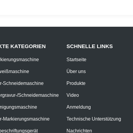
KTE KATEGORIEN
SCHNELLE LINKS
rkierungsmaschine
Startseite
weißmaschine
Über uns
er-Schneidemaschine
Produkte
rgravur-/Schneidemaschine
Video
inigungsmaschine
Anmeldung
er-Markierungsmaschine
Technische Unterstützung
eschriftungsgerät
Nachrichten