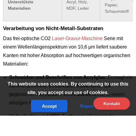
Unterstützte
Acryl, Holz,
Papier,
Materialien
MDF, Leder
Schaumstoff
Verarbeitung von Nicht-Metall-Substraten
Das frei-optische CO2
Laser-Gravur-Maschine
Serie mit
einem Wellenlängenspektrum von 10,6 μm liefert saubere
Kanten mit hoher Absorption auf hochwertigen organischen
Materialien:
Schneiden und Beschriften von Acrylglas:
Erzeugt ein
This website uses cookies. By continuing to use this
flammenpoliertes, kristallklares Kantenprofil auf
site, you accept our use of cookies.
gegossenen Acrylplatten bis zu
20mm
Dicke in einem
einzigen Arbeitsgang.
Kontakt
Accept
Reject
Holzarbeiten und MDF-Fertigung:
Minimiert die
Verkohlung und Kantenverfärbung von baltischem
Birkensperrholz durch Hochdruck-Luftdüsen.