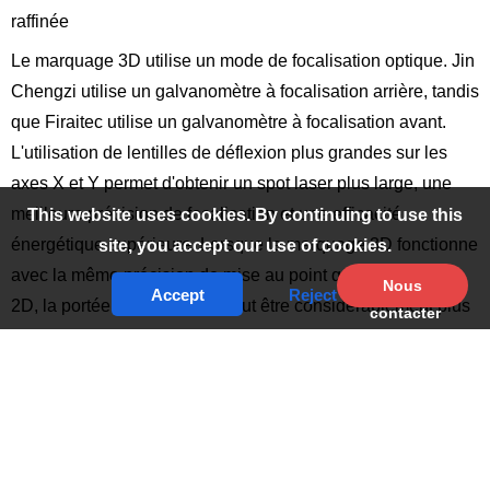
raffinée
Le marquage 3D utilise un mode de focalisation optique. Jin
Chengzi utilise un galvanomètre à focalisation arrière, tandis
que Firaitec utilise un galvanomètre à focalisation avant.
L'utilisation de lentilles de déflexion plus grandes sur les
axes X et Y permet d'obtenir un spot laser plus large, une
meilleure précision de focalisation et une efficacité
This website uses cookies. By continuing to use this
énergétique supérieure. Lorsque le marquage 3D fonctionne
site, you accept our use of cookies.
avec la même précision de mise au point que le marquage
Nous
Accept
Reject
2D, la portée du marquage peut être considérablement plus
contacter
grande.
2. Capable de marquer des objets de différentes
hauteurs, avec une plus grande longueur focale
variable
Parce que la 3D
Machine de marquage par laser à fibre
peut modifier rapidement la longueur focale du laser et la