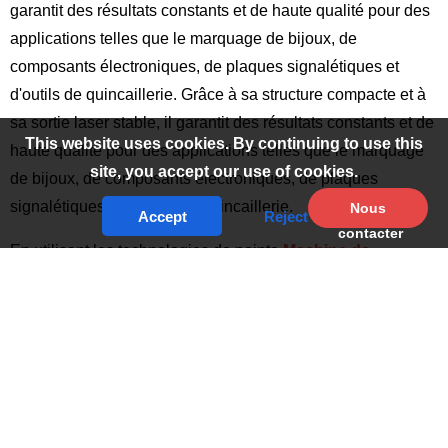
garantit des résultats constants et de haute qualité pour des
applications telles que le marquage de bijoux, de
composants électroniques, de plaques signalétiques et
d'outils de quincaillerie. Grâce à sa structure compacte et à
sa sortie laser stable, il garantit des résultats constants et de
This website uses cookies. By continuing to use this
haute qualité pour des applications telles que le marquage
site, you accept our use of cookies.
de bijoux, de composants électroniques, de plaques
signalétiques et d'outils de quincaillerie.
Nous
Accept
Reject
contacter
En utilisant les technologies de pointe
Machine de
marquage par laser à fibre
ce modèle de 30w permet de
réaliser des gravures profondes et des détails fins avec une
distorsion thermique minimale. La qualité élevée du
faisceau permet un marquage précis des dessins
complexes, des codes-barres et des numéros de série,
tandis que la source laser longue durée offre jusqu'à 100
000 heures de fonctionnement sans entretien. Le système