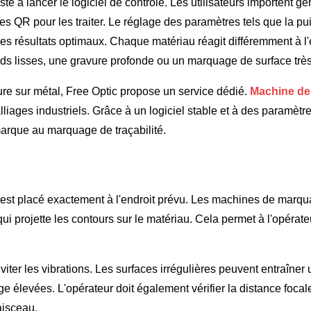
ste à lancer le logiciel de contrôle. Les utilisateurs importent g
 QR pour les traiter. Le réglage des paramètres tels que la puis
es résultats optimaux. Chaque matériau réagit différemment à l'é
rds lisses, une gravure profonde ou un marquage de surface très
vure sur métal, Free Optic propose un service dédié.
Machine de 
s alliages industriels. Grâce à un logiciel stable et à des paramè
rque au marquage de traçabilité.
 est placé exactement à l'endroit prévu. Les machines de marqu
ui projette les contours sur le matériau. Cela permet à l'opérate
 éviter les vibrations. Les surfaces irrégulières peuvent entraîn
ge élevées. L'opérateur doit également vérifier la distance focal
faisceau.