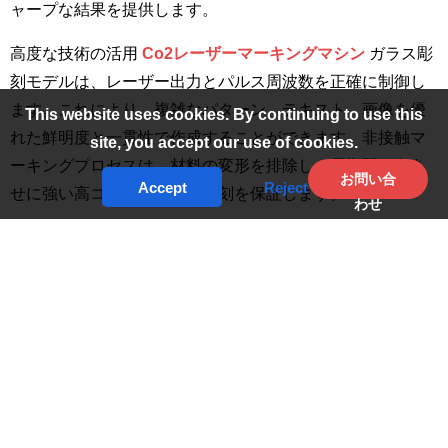
ャープな結果を提供します。
高度な技術の活用
Co2レーザーマーキングマシン
ガラス彫
刻モデルは、レーザー出力とパルス周波数を正確に制御し
ます。これにより、複雑なパターン、テキスト、画像を優
This website uses cookies. By continuing to use this
れた鮮明度と一貫性で作成することができます。非接触マ
site, you accept our use of cookies.
ーキングプロセスは、材料の変形を排除し、長期間の色あ
お問い合
Accept
Reject
せに強い高コントラストの彫刻を保証します。
わせ
最大限の柔軟性を実現するために、ガラス彫刻レーザーマ
ーキングマシンは、以下のように構成することもできま
す。
レーザーポータブルマーキングマシン
そのコンパクト
なデザインは、エネルギー効率に優れ、メンテナンスフリ
ーであるため、ガラス職人や製造業者、カスタムブランデ
ィングサービスに最適です。コンパクトな設計、エネルギ
ー効率、メンテナンスフリーの操作性により、ガラス職
人、製造業者、カスタムブランディングサービスに最適で