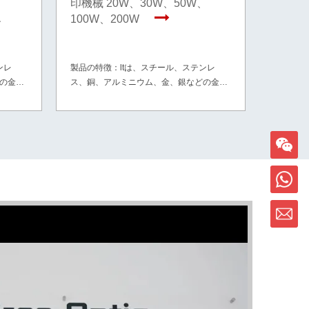
印機械 20W、30W、50W、
ロリー
、
20w 
100W、200W
械
ンレ
製品の特徴：ltは、スチール、ステンレ
製品の特
の金属
ス、銅、アルミニウム、金、銀などの金属
ス、銅、
、ミラー
や、PVC、ABS、HDPE、タイヤ、ミラー
や、PV
ます。
などの非金属材料の一部に適しています。
などの非