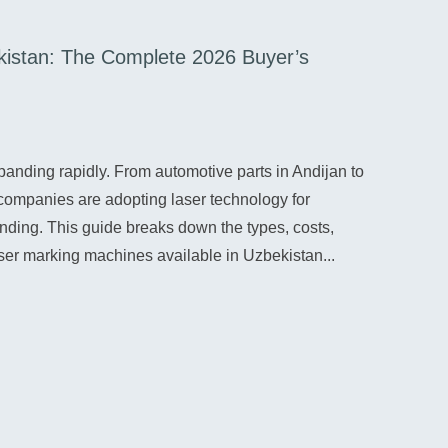
kistan: The Complete 2026 Buyer’s
フラ
07/28
フラ
panding rapidly. From automotive parts in Andijan to
る分
companies are adopting laser technology for
スト
anding. This guide breaks down the types, costs,
てい
aser marking machines available in Uzbekistan...
も