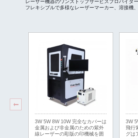
レーザー機器のワンストップサービスプロバイダ
フレキシブルで多様なレーザーマーカー、溶接機
3W 5W 8W 10W 完全なカバーは
3W 5
金属および非金属のための紫外
飛行
線レーザーの彫版の印機械を囲
グは