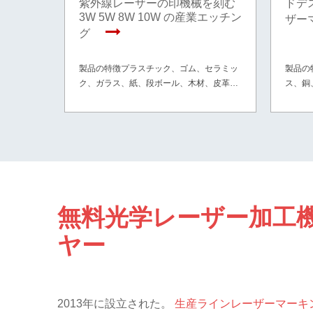
紫外線レーザーの印機械を刻む
ドデ
3W 5W 8W 10W の産業エッチン
ザー
グ
製品の特徴プラスチック、ゴム、セラミッ
製品の
ク、ガラス、紙、段ボール、木材、皮革な
ス、銅
どの素材に適しています。
や、P
などの
無料光学レーザー加工
ヤー
2013年に設立された。
生産ラインレーザーマーキ