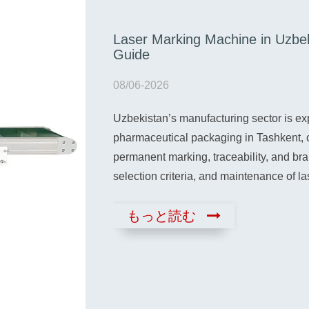
Laser Marking Machine in Uzbe
ドと市場動向
Guide
08/06-2026
プガイド 開梱と初
Uzbekistan’s manufacturing sector is ex
、最初の数時間が非
pharmaceutical packaging in Tashkent, 
めましょう……。
permanent marking, traceability, and br
selection criteria, and maintenance of l
もっと読む