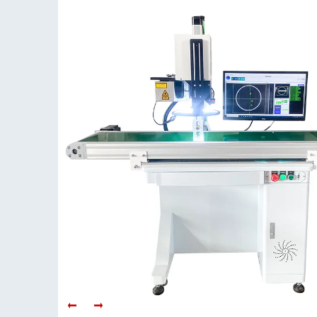
2026年 英国のレーザーマーキング機：必読の購入ガイ
/28-2026
国でレーザーマーキング機をどのように使うか？ ステップバイステッ
設定：知っておくべきこと 新しいレーザーマーキング機が届いたら
に重要です。まずは、輸送用木箱に外傷がないか確認することから始
もっと読む