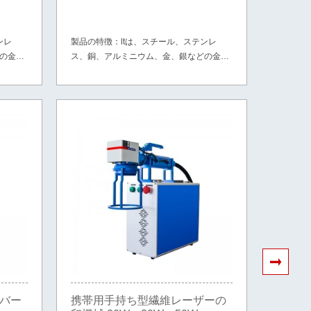
彫版機
ンレ
製品の特徴：ltは、スチール、ステンレ
製品の特
の金属
ス、銅、アルミニウム、金、銀などの金属
ス、銅、
、ミラー
や、PVC、ABS、HDPE、タイヤ、ミラー
や、PV
ます。
などの非金属材料の一部に適しています。
などの非
バー
携帯用手持ち型繊維レーザーの
金属の