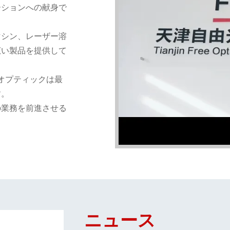
ーションへの献身で
マシン、レーザー溶
広い製品を提供して
オプティックは最
す。
の業務を前進させる
ニュース