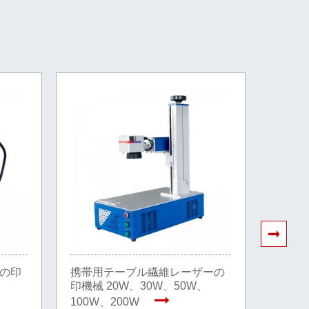
の印
携帯用テーブル繊維レーザーの
20W
印機械 20W、30W、50W、
ための
の速い
100W、200W