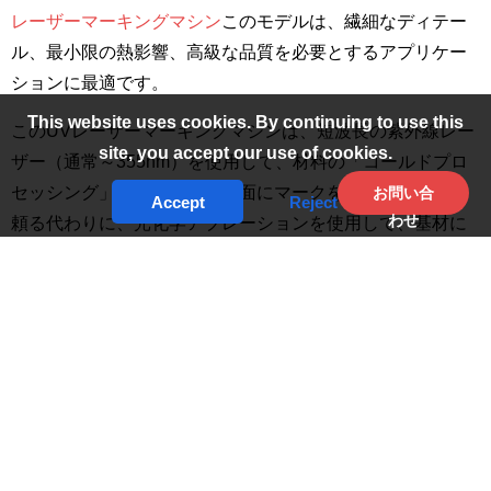
レーザーマーキングマシン
このモデルは、繊細なディテー
ル、最小限の熱影響、高級な品質を必要とするアプリケー
ションに最適です。
This website uses cookies. By continuing to use this
このUVレーザーマーキングマシンは、短波長の紫外線レー
site, you accept our use of cookies.
ザー（通常～355nm）を使用して、材料の「コールドプロ
セッシング」を行います。表面にマークを付けるのに熱に
お問い合
Accept
Reject
わせ
頼る代わりに、光化学アブレーションを使用して、基材に
ほとんど熱損傷を与えることなく、鮮明で永久的なマーク
を作成します。 つまり、プラスチック、ガラス、コーティ
ング金属、フレキシブルフィルムなど、熱に弱い素材に特
に適している。
例えば透明なプラスチック、デリケートな半導体ウェハ
ー、研磨されたガラス表面など、従来のレーザーが苦手と
する環境において、このUVテクノロジーは優れています。
当社の製品ラインナップには、以下の製品もあります。
レ