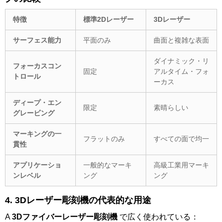
特徴
標準2Dレーザー
3Dレーザー
サーフェス能力
平面のみ
曲面と複雑な表面
ダイナミック・リ
フォーカスコン
固定
アルタイム・フォ
トロール
ーカス
ディープ・エン
限定
素晴らしい
グレービング
マーキングの一
フラットのみ
すべての面で均一
貫性
アプリケーショ
一般的なマーキ
高級工業用マーキ
ンレベル
ング
ング
4.
3Dレーザー彫刻機の代表的な用途
A
3Dファイバーレーザー彫刻機
で広く使われている：