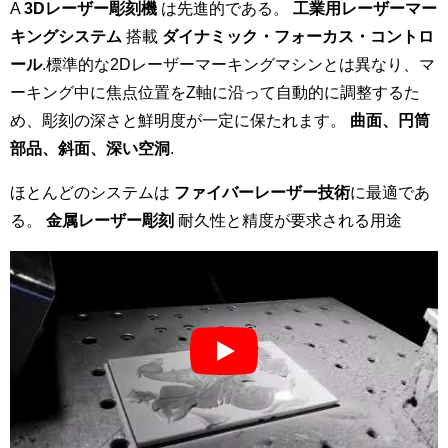
A
3Dレーザー彫刻機
は先進的である。
工業用レーザーマー
キングシステム
搭載
ダイナミック・フォーカス・コントロ
ール
.標準的な2Dレーザーマーキングマシンとは異なり、マ
ーキング中に焦点位置をZ軸に沿って自動的に調整するた
め、彫刻の深さと鮮明度が一定に保たれます。
曲面、円筒
部品、斜面、深い空洞
.
ほとんどのシステムは
ファイバーレーザー技術
に最適であ
る。
金属レーザー彫刻
耐久性と精度が要求される用途