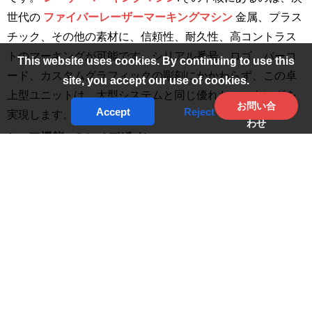
世代の
ファイバーレーザーマーキングマシン
金属、プラス
チック、その他の素材に、信頼性、耐久性、高コントラス
トのマーキングが可能です。シリアル番号、ロゴ、バーコ
This website uses cookies. By continuing to use this
ード、カスタムグラフィックの彫刻にかかわらず、この卓
site, you accept our use of cookies.
上型ユニットは、大型システムと同じ優れたマーキングを
お問い合
Accept
Reject
実現します。
わせ
1.コア機能：3-in-1デザイン
ポータブル・ハンドヘルド・スタンド・デスクトップ」と
いう名称は、マシンの適応的な物理的構成を意味してい
る：
デスクトップモード：
レーザーヘッドは、電動または手
動の昇降式支柱（スタンド）に取り付けられます。リン
グ、医療器具、電子部品などの小さな部品に高精度で繰
り返しマーキングするのに最適です。