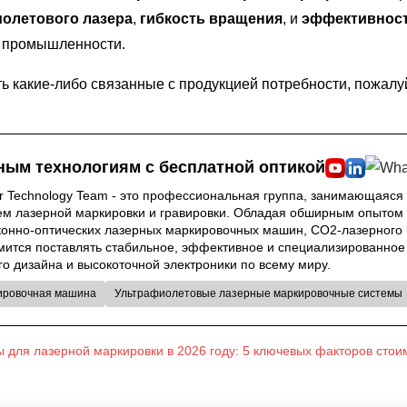
иолетового лазера
,
гибкость вращения
, и
эффективност
й промышленности.
ь какие-либо связанные с продукцией потребности, пожалуй
ным технологиям с бесплатной оптикой
er Technology Team - это профессиональная группа, занимающаяся
ем лазерной маркировки и гравировки. Обладая обширным опытом 
конно-оптических лазерных маркировочных машин, CO2-лазерного
ремится поставлять стабильное, эффективное и специализированн
о дизайна и высокоточной электроники по всему миру.
ировочная машина
Ультрафиолетовые лазерные маркировочные системы
ы для лазерной маркировки в 2026 году: 5 ключевых факторов стои