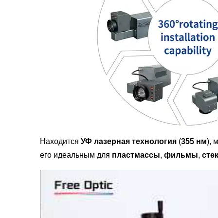
Находится
УФ
лазерная технология
(
355 нм
),
его идеальным для
пластмассы
,
фильмы
,
сте