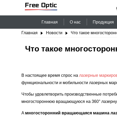
Главная
О нас
Продукция
Главная
Новости
Что такое многосторо
Что такое многосторо
В настоящее время спрос на
лазерные маркир
функциональности и мобильности лазерных ма
Чтобы удовлетворить производственные потребн
многостороннюю вращающуюся на 360° лазерну
A
многосторонний
вращающаяся машина лаз