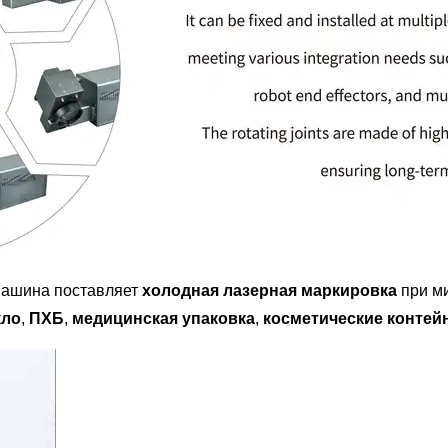
 машина поставляет
холодная лазерная маркировка
при ми
кло
,
ПХБ
,
медицинская упаковка
,
косметические контей