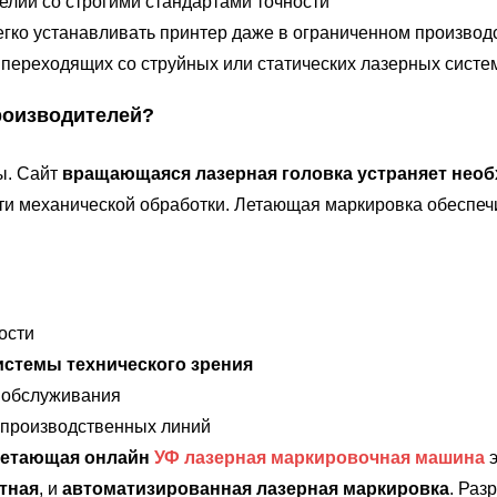
елий со строгими стандартами точности
гко устанавливать принтер даже в ограниченном производс
ереходящих со струйных или статических лазерных систе
роизводителей?
ы. Сайт
вращающаяся лазерная головка устраняет нео
ти механической обработки. Летающая маркировка обеспе
ости
истемы технического зрения
 обслуживания
 производственных линий
летающая онлайн
УФ лазерная маркировочная машина
э
тная
, и
автоматизированная лазерная маркировка
. Раз