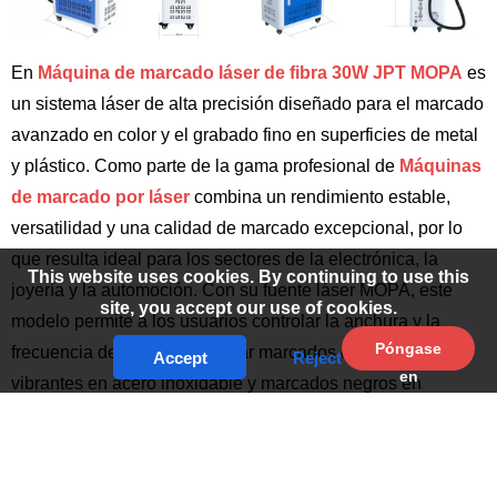
En
Máquina de marcado láser de fibra 30W JPT MOPA
es
un sistema láser de alta precisión diseñado para el marcado
avanzado en color y el grabado fino en superficies de metal
y plástico. Como parte de la gama profesional de
Máquinas
de marcado por láser
combina un rendimiento estable,
versatilidad y una calidad de marcado excepcional, por lo
que resulta ideal para los sectores de la electrónica, la
This website uses cookies. By continuing to use this
joyería y la automoción. Con su fuente láser MOPA, este
site, you accept our use of cookies.
modelo permite a los usuarios controlar la anchura y la
Póngase
frecuencia del pulso para crear marcados de colores
Accept
Reject
en
vibrantes en acero inoxidable y marcados negros en
contacto
aluminio anodizado.
con
nosotros
Basado en los últimos avances
Máquina de marcado láser
de fibra
el modelo 30W JPT MOPA garantiza un marcado