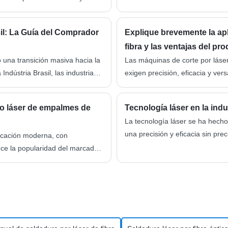
ura con un coeficiente de
ente a los choques térmicos en
l: La Guía del Comprador
Explique brevemente la apl
fibra y las ventajas del pro
 una transición masiva hacia la
Las máquinas de corte por láser
ndústria Brasil, las industrias
exigen precisión, eficacia y ver
n automatizando rápidamente
máquinas se utilizan ampliament
zación está la necesidad de...
aeroespacial, la electrónica y l
do láser de empalmes de
Tecnología láser en la indu
de diversos materiales, como ace
La tecnología láser se ha hecho 
una precisión y eficacia sin pr
ricación moderna, con
marcado de números de identific
ce la popularidad del marcado
piezas complejas, los láseres h
isión y áreas de marcado más
abordan la producción y el contr
s el empalme de gran formato...