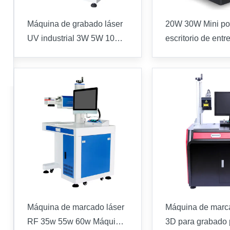
Máquina de grabado láser
20W 30W Mini por
UV industrial 3W 5W 10W
escritorio de entr
15W 20W Máquina de
de marcado por l
grabado láser UV industrial
fibra de la máqui
grabado para el a
metal de joyería
Máquina de marcado láser
Máquina de marc
RF 35w 55w 60w Máquina
3D para grabado 