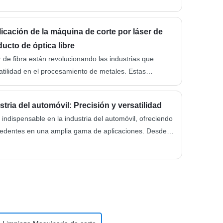
icación de la máquina de corte por láser de
ducto de óptica libre
 de fibra están revolucionando las industrias que
satilidad en el procesamiento de metales. Estas
e en sectores como la automoción, la industria
a fabricación de chapas metálicas. Destacan en el corte
stria del automóvil: Precisión y versatilidad
ro, aluminio, latón y...
indispensable en la industria del automóvil, ofreciendo
ecedentes en una amplia gama de aplicaciones. Desde el
ación de vehículos (VIN) hasta la personalización de
an revolucionado la forma en que los fabricantes
ol de calidad. Marcado por láser de fibra...