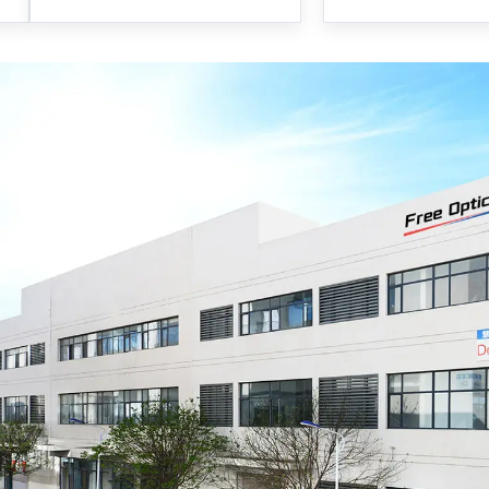
de grabado láser Co2 para
marcado de super
Madera Textil Plástico No
curvas, corte
Metales
galvanométrico de
potencia