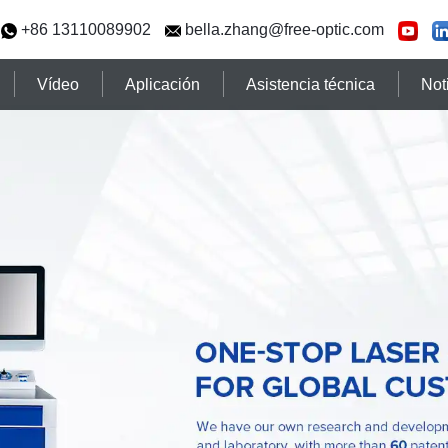
+86 13110089902
bella.zhang@free-optic.com
Vídeo
Aplicación
Asistencia técnica
Not