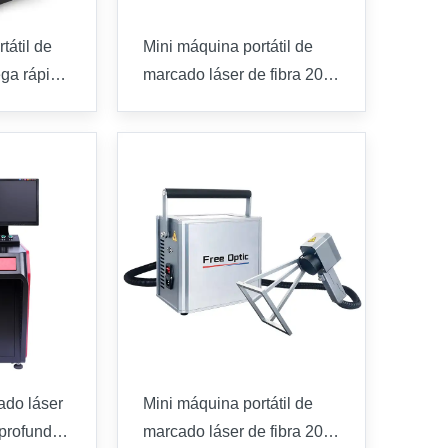
tátil de
Mini máquina portátil de
ega rápida
marcado láser de fibra 20W
áser de
30W 50W para la venta
na de
Precio directo de fábrica
nillo de
Marcador láser de grabado
ado láser
Mini máquina portátil de
profundo,
marcado láser de fibra 20W