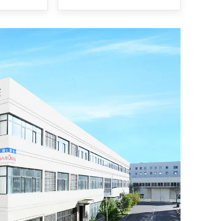
ficies
30W 50W para la venta
Precio directo de fábrica
 alta
Marcador láser de grabado