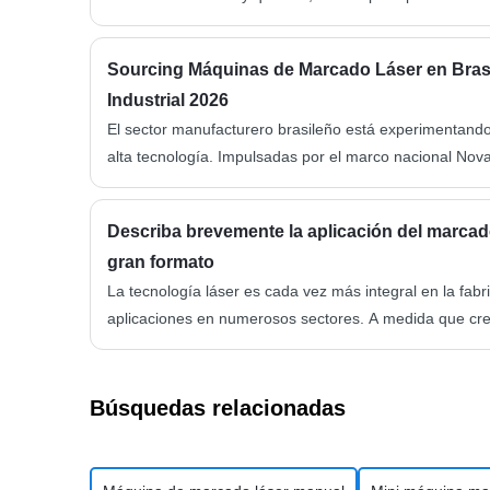
trióxido de boro. Estos componentes crean una estruct
dilatación térmica muy bajo, lo que lo hace muy resist
Sourcing Máquinas de Marcado Láser en Brasi
comparación...
Industrial 2026
El sector manufacturero brasileño está experimentando
alta tecnología. Impulsadas por el marco nacional Nova I
de São Paulo, Minas Gerais y Rio Grande do Sul está
sus líneas de producción. En el centro de esta moderni
Describa brevemente la aplicación del marca
gran formato
La tecnología láser es cada vez más integral en la fab
aplicaciones en numerosos sectores. A medida que cre
por láser, también aumenta la demanda de mayor prec
grandes. Una solución para satisfacer esta demanda e
Búsquedas relacionadas