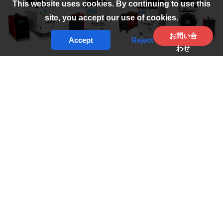
This website uses cookies. By continuing to use this
site, you accept our use of cookies.
お問い合
Accept
Reject
わせ
進化した
ハンドヘルドレーザー溶接機
高精度、卓越したス
ピード、多様な溶接作業への柔軟な展開を実現するよう設
計されています。本装置は、以下のカテゴリーで当社が提
供する産業用システムの一部です。
レーザーマーキングマ
シン
https://www.free-optic.com/high-productivity-laser-
welding-machine-1000w-1500w-2000w-3000w-fiber-laser-
optic-welder-channel-handheld-laser-welding-machine。
ハンドヘルド・レーザー溶接機も同様に、以下の溶接専門
製品ラインアップと連携しています。
レーザー溶接機
強力
なレーザー光源、人間工学に基づいたハンドヘルドガン設
計、柔軟なファイバーまたはポータブル構成を提供しま