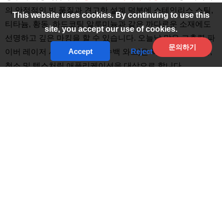
의 안정적인 빔 품질과 견고한 설계 덕분에 스테인리스 스틸,
This website uses cookies. By continuing to use this
티타늄, 황동, 하드코팅 알루미늄과 같은 까다로운 소재에도
site, you accept our use of cookies.
선명하고 깊은 마킹을 할 수 있습니다. 오늘날 많은 고출력 파
문의하기
Accept
Reject
이버 레이저 시스템(예: 최대 수백 와트)은 특히 인라인 마킹,
청소 및 텍스처링 애플리케이션을 대상으로 합니다.
Laserax
+2
HJ Optronics, Inc.
+2
주요 기능으로는 빠른 라인 속도를 위한 높은 반복률 스캐닝
검류계, 고출력에서 미세한 스팟 크기를 유지하는 고급 빔 전
달 광학, 지속적인 작동을 지원하는 지능형 냉각/열 관리가 있
습니다. 그 결과 가동 중단 시간 최소화, 긴 서비스 수명, 낮은
유지보수 비용 등 속도와 마크 영속성이 모두 필요한 애플리
케이션에서 유용하게 사용할 수 있습니다.
이 고출력 파이버 레이저 마킹기는 항공우주 부품에 일련 마
킹을 구현하든, 툴링을 조각하든, 고가의 금속 제품에 브랜딩
을 하든, 최신 제조 요구 사항을 충족할 수 있는 기능을 제공합