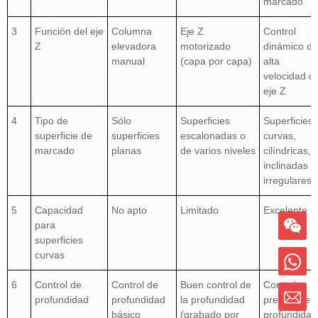
marcado
3
Función del eje
Columna
Eje Z
Control
Z
elevadora
motorizado
dinámico de
manual
(capa por capa)
alta
velocidad de
eje Z
4
Tipo de
Sólo
Superficies
Superficies
superficie de
superficies
escalonadas o
curvas,
marcado
planas
de varios niveles
cilíndricas,
inclinadas e
irregulares
5
Capacidad
No apto
Limitado
Excelente
para
superficies
curvas
6
Control de
Control de
Buen control de
Control
profundidad
profundidad
la profundidad
preciso de l
básico
(grabado por
profundidad