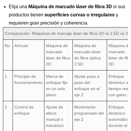
Elija una
Máquina de marcado láser de fibra 3D
si sus
productos tienen
superficies curvas o irregulares
y
requieren gran precisión y coherencia.
Comparación: Máquinas de marcaje láser de fibra 2D vs 2,5D vs 3D
No.
Artículo
Máquina de
Máquina de
Máquina de
marcado
marcado láser
marcado
láser de fibra
de fibra óptica
láser de fib
2D
2.5D
3D
1
Principio de
Marca de
Ajuste paso a
Enfoque
funcionamiento
enfoque fijo
paso del
dinámico en
en un solo
enfoque en el
tiempo real
plano
eje Z
con galvo 3
2
Control de
Ajuste de
Movimiento
Enfoque
enfoque
altura
programado del
dinámico
manual o
eje Z
automático
mecánico
durante el