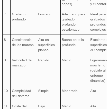
capas)
y el contorn
7
Grabado
Limitado
Adecuado para
Ideal para
profundo
grabado
grabados
profundo
profundos
escalonado
complejos
8
Consistencia
Alta en
Bueno en talla
Excelente e
de las marcas
superficies
profunda
superficies
planas
3D complej
9
Velocidad de
Rápido
Medio
Ligerament
marcado
más lento
(debido al
enfoque
dinámico)
10
Complejidad
Simple
Moderado
Alta
del sistema
11
Coste del
Bajo
Medio
Alta