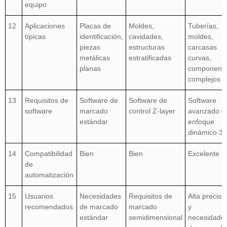
equipo
12
Aplicaciones
Placas de
Moldes,
Tuberías,
típicas
identificación,
cavidades,
moldes,
piezas
estructuras
carcasas
metálicas
estratificadas
curvas,
planas
component
complejos
13
Requisitos de
Software de
Software de
Software
software
marcado
control Z-layer
avanzado d
estándar
enfoque
dinámico 3
14
Compatibilidad
Bien
Bien
Excelente
de
automatización
15
Usuarios
Necesidades
Requisitos de
Alta precisi
recomendados
de marcado
marcado
y
estándar
semidimensional
necesidade