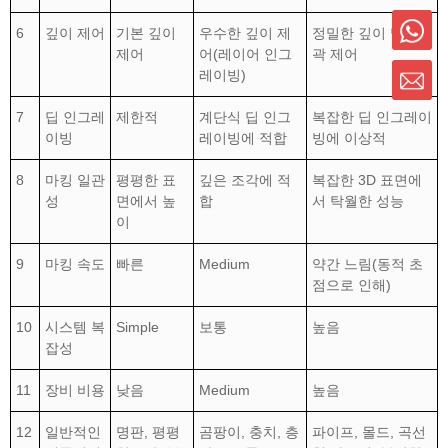
6
깊이 제어
기본 깊이
우수한 깊이 제
정밀한 깊이 및 윤
제어
어(레이어 인그
곽 제어
레이빙)
7
딥 인그레
제한적
계단식 딥 인그
복잡한 딥 인그레이
이빙
레이빙에 적합
빙에 이상적
8
마킹 일관
평평한 표
깊은 조각에 적
복잡한 3D 표면에
성
면에서 높
합
서 탁월한 성능
이
9
마킹 속도
빠른
Medium
약간 느림(동적 초
점으로 인해)
10
시스템 복
Simple
보통
높음
잡성
11
장비 비용
낮음
Medium
높음
12
일반적인
명판, 평평
곰팡이, 충치, 층
파이프, 몰드, 곡선