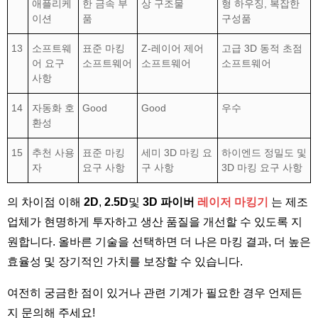
애플리케
한 금속 부
상 구조물
형 하우징, 복잡한
이션
품
구성품
13
소프트웨
표준 마킹
Z-레이어 제어
고급 3D 동적 초점
어 요구
소프트웨어
소프트웨어
소프트웨어
사항
14
자동화 호
Good
Good
우수
환성
15
추천 사용
표준 마킹
세미 3D 마킹 요
하이엔드 정밀도 및
자
요구 사항
구 사항
3D 마킹 요구 사항
의 차이점 이해
2D
,
2.5D
및
3D 파이버
레이저 마킹기
는 제조
업체가 현명하게 투자하고 생산 품질을 개선할 수 있도록 지
원합니다. 올바른 기술을 선택하면 더 나은 마킹 결과, 더 높은
효율성 및 장기적인 가치를 보장할 수 있습니다.
여전히 궁금한 점이 있거나 관련 기계가 필요한 경우 언제든
지 문의해 주세요!