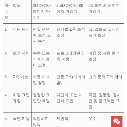
아
항목
2D 파이버
2.5D 파이버 레
3D 파이버 레이저
니
레이저 마
이저 마킹기
마킹기
요.
킹기
1
작동 원리
단일 평면
단계별 Z축 초점
3D 갈보로 실시간
에 초점 표
조정
동적 초점
시 수정
2
초점 제어
수동 또는
프로그래밍된 Z
마킹 중 자동 동적
기계식 높
축 이동
초점
이 조절
3
Z축 기능
수동 리프
전동 Z축(레이어
고속 동적 Z축 제어
팅 컬럼
별)
4
마킹 표면
평평한 표
다단계 또는 계
곡면, 원통형, 경사
유형
면만 해당
단식 표면
면 및 불규칙한 표
면
5
곡면 기능
적합하지
제한적
우수
않음