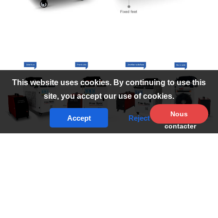
This website uses cookies. By continuing to use this
site, you accept our use of cookies.
Nous
Accept
Reject
contacter
Présentation de notre système avancé de
Machine à souder
laser portative
Ce système est conçu pour offrir une grande
précision, une vitesse exceptionnelle et une grande
souplesse d'utilisation pour diverses tâches de soudage.
Cet appareil fait partie de notre offre complète de systèmes
industriels dans la catégorie des
Machines de marquage